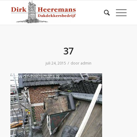
37
/
juli 24, 2015
door
admin