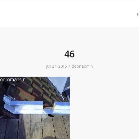
46
/
juli 24, 2015
door
admin